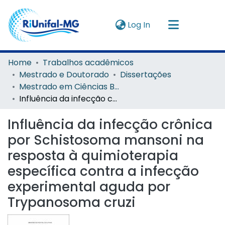
(current)
Log In
Navigate by
Home
Trabalhos acadêmicos
Mestrado e Doutorado
Dissertações
Instructions
Mestrado em Ciências Biológicas
Influência da infecção crônica por Schistosoma mansoni na resposta à quimioterapia específica contra a infecção experimental aguda por Trypanosoma cruzi
About
Influência da infecção crônica
por Schistosoma mansoni na
resposta à quimioterapia
específica contra a infecção
experimental aguda por
Trypanosoma cruzi