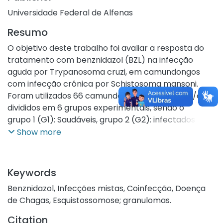
Universidade Federal de Alfenas
Resumo
O objetivo deste trabalho foi avaliar a resposta do
tratamento com benznidazol (BZL) na infecção
aguda por Trypanosoma cruzi, em camundongos
com infecção crônica por Schistosoma mansoni.
Foram utilizados 66 camundongos fêmeas Balb/c
divididos em 6 grupos experimentais, sendo o
grupo 1 (G1): Saudáveis, grupo 2 (G2): infectados por
S. mansoni, grupo 3 (G3): infectados por T.
Show more
cruzi, grupo 4 (G4): infectados por T. cruzi e tratados
com BZL, grupo 5 (G5): coinfectados por
S.mansoni/T.cruzi e grupo 6 (G6): coinfectados por
Keywords
S.mansoni/T.cruzi e tratados com BZL. Foram
Benznidazol
,
Infecções mistas
,
Coinfecção
,
Doença
registrados os pesos, a mortalidade e a parasitemia
de Chagas
,
Esquistossomose; granulomas.
dos animais e ao final do experimento foi
coletado sangue para dosagem do BZL e análises de
Citation