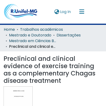
(current)
Log In
Navigate by
Home
Trabalhos acadêmicos
Mestrado e Doutorado
Dissertações
Instructions
Mestrado em Ciências Biológicas
Preclinical and clinical evidence of exercise training as a complementary Chagas disease treatment
About
Preclinical and clinical
evidence of exercise training
as a complementary Chagas
disease treatment