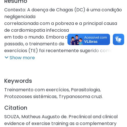
Resumo
Contexto: A doença de Chagas (DC) é uma condição
negligenciada
correlacionada com a pobreza e a principal causa
de cardiomiopatia infecciosa
em todo o mundo. Embora contraindicado no
passado, o treinamento de
exercícios (TE) foi recentemente sugerido como um
tratamento complementar
Show more
para a DC. No entanto, a base mecanicista que apoia
essa recomendação
ainda não está clara. Objetivo: Utilizamos uma
Keywords
estrutura de revisão sistemática
Treinamento com exercícios
,
Parasitologia
,
para investigar as evidências pré-clínicas e clínicas
Protozooses sistêmicas
,
Trypanosoma cruzi.
sobre a relevância do TE
para o tratamento da DC. Métodos: Uma pesquisa
Citation
estruturada em dois níveis
SOUZA, Matheus Augusto de. Preclinical and clinical
baseada na estratégia PRISMA foi aplicada aos
evidence of exercise training as a complementary
bancos de dados