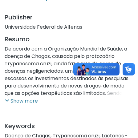
Publisher
Universidade Federal de Alfenas
Resumo
De acordo com a Organização Mundial de Saúde, a
doença de Chagas, causada pelo protozoário
Trypanosoma cruzi, ainda faz parte do grupo de
doenças negligenciadas, uma vez que ainda são
escassos os investimentos destinados às pesquisas
para desenvolvimento de novas drogas, de modo
que as opções terapêuticas são limitadas. Sendo
assim, é evidente a necessidade de estudos com a
Show more
finalidade de desenvolver novos medicamentos
eficazes na quimioterapia da doença. A espécie
Tithonia diversifolia, o margaridão, é uma planta
Keywords
considerada invasora no Brasil, sendo encontrada ao
Doença de Chagas
,
Trypanosoma cruzi
,
Lactonas -
longo de rodovias e em terrenos baldios. As lactonas