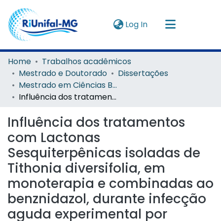
(current)
Log In
Navigate by
Home
Trabalhos acadêmicos
Mestrado e Doutorado
Dissertações
Instructions
Mestrado em Ciências Biológicas
Influência dos tratamentos com Lactonas Sesquiterpênicas isoladas de Tithonia diversifolia, em monoterapia e combinadas ao benznidazol, durante infecção aguda experimental por Trypanosoma cruzi
About
Influência dos tratamentos
com Lactonas
Sesquiterpênicas isoladas de
Tithonia diversifolia, em
monoterapia e combinadas ao
benznidazol, durante infecção
aguda experimental por