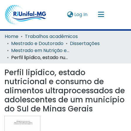
(current)
Log In
Navigate by
Home
Trabalhos acadêmicos
Mestrado e Doutorado
Dissertações
Instructions
Mestrado em Nutrição e Longevidade
Perfil lipídico, estado nutricional e consumo de alimentos ultraprocessados de adolescentes de um município do Sul de Minas Gerais
About
Perfil lipídico, estado
nutricional e consumo de
alimentos ultraprocessados de
adolescentes de um município
do Sul de Minas Gerais