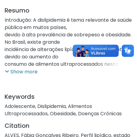
Resumo
Introdução: A dislipidemia é tema relevante de saúde
pública em muitos países,
devido à alta prevalência de sobrepeso e obesidade.
No Brasil, existe grande
incidência de alterações lipídicas em adolescentes,
devido ao aumento do
consumo de alimentos ultraprocessados nesta
população. Esses alimentos são
Show more
nutricionalmente desbalanceados, pois apresentam
alto conteúdo de açúcares,
gorduras saturadas e trans, e de sódio, além de baixo
Keywords
teor de fibras, de
Adolescente
,
Dislipidemia
,
Alimentos
micronutrientes e de compostos bioativos. O
Ultraprocessados
,
Obesidade
,
Doenças Crônicas
consumo de alimentos
ultraprocessados pode influenciar nos perfis
Citation
inflamatório e metabólico, aumento
ALVES, Fábia Gonçalves Ribeiro. Perfil lipídico, estado