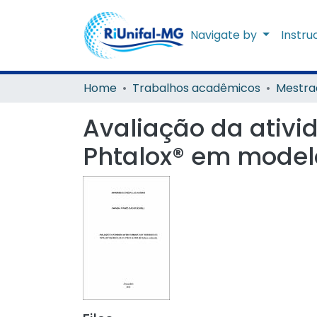
Navigate by
Instru
Home
Trabalhos acadêmicos
Mestra
Avaliação da ativi
Phtalox® em modelos