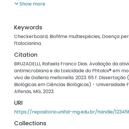
tecidos
Show more
gengivais e periodontais. No contexto dessa doença
periodontopatogênico é uma comunidade de mic
composta por
Keywords
diversas gêneros e espécies bacterianos, como 
Checkerboard
,
Biofilme multiespécies
,
Doença per
gingivalis e a
ftalocianina.
Tannerella forsythia. O tratamento para a doença
muitas vezes
Citation
envolve o uso de antibióticos, e, portanto, há uma
BRUZADELLI, Rafaela Franco Dias. Avaliação da ativ
pesquisas
antimicrobiana e da toxicidade do Phtalox® em mode
voltadas para o desenvolvimento de novos antibió
vivo de Galleria mellonella. 2023. 65 f. Dissertação 
inibir ou
Biológicas em Ciências Biológicas) - Universidade 
eliminar o biofilme presente. Nesse contexto, o Ph
Alfenas, MG, 2023.
surge como um
potencial antimicrobiano. Trata-se de uma ferro-f
URI
modificada com
https://repositorio.unifal-mg.edu.br/handle/1234
grupos carboxila em suas extremidades e ferro no 
propriedades oxidantes, promovendo a geração c
Collections
oxigênio reativo na