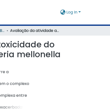
Log In
Mestrado em Ciências Biológicas
Avaliação da atividade antimicrobiana e da toxicidade do Phtalox® em modelos in vitro e in vivo de Galleria mellonella
toxicidade do
eria mellonella
rre a
õem o complexo
complexa entre
 exacerbadas nos