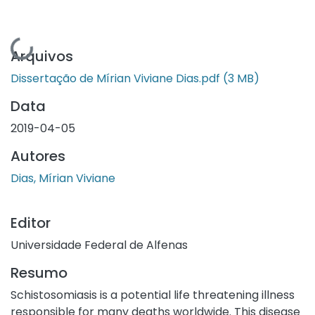
Carregando...
Arquivos
Dissertação de Mírian Viviane Dias.pdf
(3 MB)
Data
2019-04-05
Autores
Dias, Mírian Viviane
Editor
Universidade Federal de Alfenas
Resumo
Schistosomiasis is a potential life threatening illness
responsible for many deaths worldwide. This disease