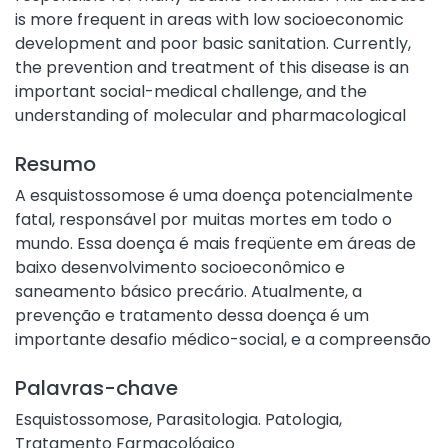
is more frequent in areas with low socioeconomic
development and poor basic sanitation. Currently,
the prevention and treatment of this disease is an
important social-medical challenge, and the
understanding of molecular and pharmacological
aspects associated with the disease is fundamental
Resumo
for the development of more effective approaches
to combat schistosomiasis. In this context, from in
A esquistossomose é uma doença potencialmente
vitro and in vivo integrated models, we investigated
fatal, responsável por muitas mortes em todo o
the effect of doxycycline (Dx), a broad-spectrum
mundo. Essa doença é mais freqüente em áreas de
antibiotic inhibitor of matrix metaloproteinases
baixo desenvolvimento socioeconômico e
(MMPs), on adult Schistosoma mansoni worms and
saneamento básico precário. Atualmente, a
granulomatous liver inflammation in mice infected
prevenção e tratamento dessa doença é um
by this parasite. Adult S. mansoni worms in culture
importante desafio médico-social, e a compreensão
treated with different concentrations of Dx (50-180
dos aspectos moleculares e farmacológicos
μg/mL) were analyzed during 8 days to assess its
Palavras-chave
associados à doença é fundamental para o
morphology, eggs production, and mortality.
desenvolvimento de abordagens mais eficazes no
Esquistossomose
,
Parasitologia. Patologia
,
Uninfected mice and those infected with S. mansoni,
combate à esquistossomose. A partir de modelos in
Tratamento Farmacológico