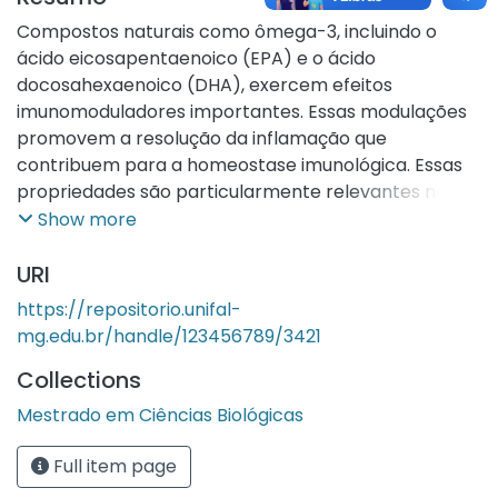
Compostos naturais como ômega-3, incluindo o
ácido eicosapentaenoico (EPA) e o ácido
docosahexaenoico (DHA), exercem efeitos
imunomoduladores importantes. Essas modulações
promovem a resolução da inflamação que
contribuem para a homeostase imunológica. Essas
propriedades são particularmente relevantes no
contexto de doenças infecciosas, nas quais
Show more
respostas inflamatórias exacerbadas podem
agravar os danos teciduais. Pseudomonas
URI
aeruginosa é um patógeno oportunista, gram-
https://repositorio.unifal-
negativo e de alta prevalência em infecções
mg.edu.br/handle/123456789/3421
nosocomiais. Embora as propriedades anti-
Collections
inflamatórias do ômega-3 sejam bem reconhecidas,
ainda não está claro se esses compostos podem
Mestrado em Ciências Biológicas
induzir um estado hiporresponsivo ou tolerogênico
durante infecções bacterianas, modulando a
Full item page
ativação imune sem comprometer o controle