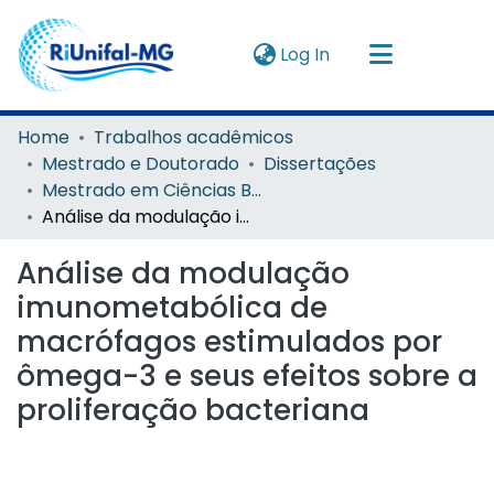
(current)
Log In
Navigate by
Home
Trabalhos acadêmicos
Mestrado e Doutorado
Dissertações
Instructions
Mestrado em Ciências Biológicas
Análise da modulação imunometabólica de macrófagos estimulados por ômega-3 e seus efeitos sobre a proliferação bacteriana
About
Análise da modulação
imunometabólica de
macrófagos estimulados por
ômega-3 e seus efeitos sobre a
proliferação bacteriana