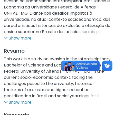
evasão no Bacharelado Interdisciplinar em Ciência e
Economia da Universidade Federal de Alfenas –
UNIFAL- MG. Diante dos desafios impostos à
universidade, no atual contexto socioeconômico, das
características históricas de exclusão e elitização do
ensino superior no Brasil e dos anseios sociais pela
sua democratização, a pesquisa aborda a evasão
Show more
como um dos grandes problemas apresentados a
este nível de ensino no Brasil. As políticas de
Resumo
expansão da educação superior implementadas, a
This work is a study on evasion in the Interdisciplinary
partir do REUNI, e que levaram à criação dos
Bachelor of Science and Economics (BICE) from the
bacharelados interdisciplinares, têm enfrentado o
Federal University of Alfenas - UNIFAL - MG. In the
problema da evasão. O abandono do curso pelo
current socio-economic context, facing the
estudante representa desperdícios de recursos
challenges posed to the university, historical
públicos e enormes perdas educacionais e sociais
features of exclusion and higher education
que ameaçam a efetividade das políticas de
gentrification in Brazil and social yearnings for its
expansão e democratização do ensino superior e se
democratization, the research addresses the
Show more
apresenta como um problema para a administração
evasion as one of the major problems presented to
pública. A partir das contribuições de diversos
this level of education in Brazil. The expansion