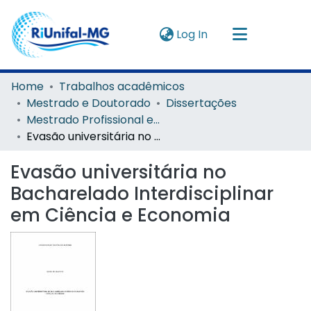
(current)
Log In
Navigate by
Home
Trabalhos acadêmicos
Mestrado e Doutorado
Dissertações
Instructions
Mestrado Profissional em Administração Pública em Rede Nacional
Evasão universitária no Bacharelado Interdisciplinar em Ciência e Economia
About
Evasão universitária no
Bacharelado Interdisciplinar
em Ciência e Economia