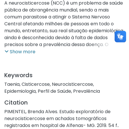
A neurocisticercose (NCC) é um problema de saúde
pública de abrangência mundial, sendo a mais
comum parasitose a atingir o Sistema Nervoso
Central afetando milhões de pessoas em todo o
mundo, entretanto, sua real situação epidemiológica
ainda é desconhecida devido à falta de dados
precisos sobre a prevalência dessa doença. O
estudo realizado teve como escopo conhecer e
Show more
estudar o perfil epidemiológico do município de
Alfenas e sua região. Esse trabalho se iniciou com o
processo de amostragem e análise das tomografias
Keywords
computadorizadas de crânio coletadas do banco de
Taenia
,
Cisticercose
,
Neurocisticercose
,
dados de um hospital no município de Alfenas – MG,
Epidemiologia
,
Perfil de Saúde
,
Prevalência
referentes ao ano de 2018, em busca de achados
tomográficos compatíveis com neurocisticercose;
Citation
seguido da verificação da ressonância magnética
PIMENTEL, Brenda Alves. Estudo exploratório de
dos pacientes com achados identificados
neurocisticercose em achados tomográficos
anteriormente, e a procura de possíveis cistos
registrados em hospital de Alfenas- MG. 2019. 54 f..
viáveis para forma ativa da doença; após esses