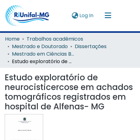
(current)
Log In
Navigate by
Home
Trabalhos acadêmicos
Mestrado e Doutorado
Dissertações
Instructions
Mestrado em Ciências Biológicas
Estudo exploratório de neurocisticercose em achados tomográficos registrados em hospital de Alfenas- MG
About
Estudo exploratório de
neurocisticercose em achados
tomográficos registrados em
hospital de Alfenas- MG