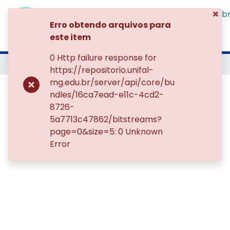
×
Navegar por
Instruções
Sob
Erro obtendo arquivos para
este item
0 Http failure response for
Início
https://repositorio.unifal-
mg.edu.br/server/api/core/bu
Produção e adição de
ndles/16ca7ead-e11c-4cd2-
bactérias biomineralizadoras
8726-
em concretos de construção
5a7713c47862/bitstreams?
page=0&size=5: 0 Unknown
civil: estudos preliminares
Error