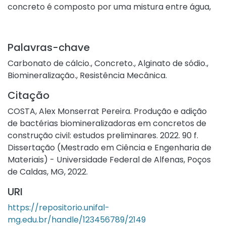
concreto é composto por uma mistura entre água,
cimento, agregados graúdos e miúdos, além de
aditivos que melhoram ainda mais suas
características e propriedades. Dentro de obras, ele
Palavras-chave
em sua maioria é moldado juntamente a uma
Carbonato de cálcio.
,
Concreto.
,
Alginato de sódio.
,
armadura de aço completando a resistência em
Biomineralização.
,
Resistência Mecânica.
todos os sentidos; quando colocado em situações de
grandes esforços, não raro, geram-se as fissuras,
Citação
principais problemas iniciais que levam ao desgaste
COSTA, Alex Monserrat Pereira. Produção e adição
da estrutura perdendo sua eficiência. A adição de
de bactérias biomineralizadoras em concretos de
bactérias capazes de produzir a biomineralização,
construção civil: estudos preliminares. 2022. 90 f.
processo no qual se gera a produção de carbonato
Dissertação (Mestrado em Ciência e Engenharia de
de cálcio, responsável pelo selamento de fissuras,
Materiais) - Universidade Federal de Alfenas, Poços
vêm sendo investigada. Contudo, essas bactérias
de Caldas, MG, 2022.
são frágeis e suscetíveis ao meio reacional,
devendo-se então protegê-las através de
URI
encapsulamento, de modo que possam realizar a
https://repositorio.unifal-
biomineralização quando solicitados. Dado o exposto
mg.edu.br/handle/123456789/2149
anterior, esta pesquisa teve como objetivo obter