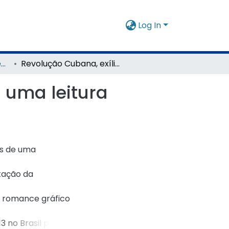
Log In
Mestrado Profissional em História Ibérica
Revolução Cubana, exílio e narrativa gráfica : uma leitura transnacional de Cuba: Minha Revolução
: uma leitura
os de uma
tação da
o romance gráfico
3 no Brasil pela