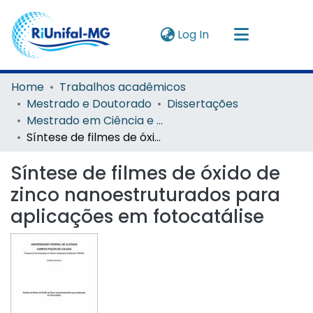
(current)
Log In
Navigate by
Home
Trabalhos acadêmicos
Mestrado e Doutorado
Dissertações
Instructions
Mestrado em Ciência e Engenharia de Materiais
Síntese de filmes de óxido de zinco nanoestruturados para aplicações em fotocatálise
About
Síntese de filmes de óxido de
zinco nanoestruturados para
aplicações em fotocatálise