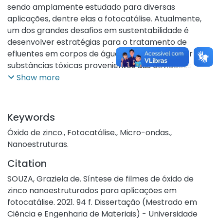
sendo amplamente estudado para diversas
aplicações, dentre elas a fotocatálise. Atualmente,
um dos grandes desafios em sustentabilidade é
desenvolver estratégias para o tratamento de
efluentes em corpos de água contaminados por
substâncias tóxicas provenientes das atividades
industriais. Dentre os Processos Oxidativos
Show more
Avançados (POA’s) a fotocatálise é uma alternativa
muito estudada pela eficiência em degradar
poluentes. O óxido de zinco é um dos
Keywords
semicondutores mais utilizados como catalisador em
Óxido de zinco.
,
Fotocatálise.
,
Micro-ondas.
,
processos fotocatalíticos. Considerando esses
Nanoestruturas.
fatores, o presente trabalho teve por objetivo
produzir filmes nanoestruturados de ZnO pelo
Citation
método de síntese hidrotermal assistido por micro-
SOUZA, Graziela de. Síntese de filmes de óxido de
ondas. As variáveis estudadas foram: o tipo de
zinco nanoestruturados para aplicações em
substrato, o tempo de síntese e o tratamento
fotocatálise. 2021. 94 f. Dissertação (Mestrado em
térmico na formação dos filmes. Os filmes foram
Ciência e Engenharia de Materiais) - Universidade
depositados em substratos de vidro e em substrato