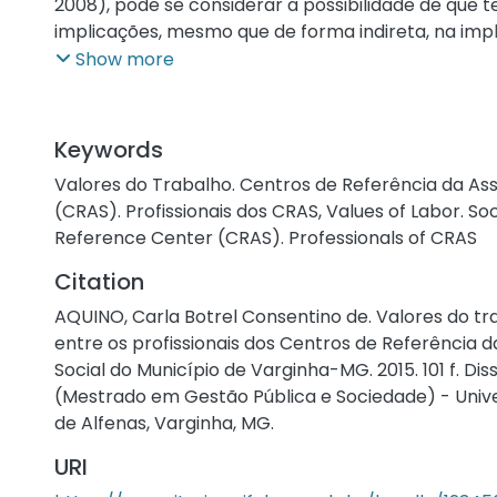
2008), pode se considerar a possibilidade de que
implicações, mesmo que de forma indireta, na im
políticas públicas. Assim surge a importância de s
Show more
assunto junto aos profissionais dos CRAS, unidade 
caracterizada como sendo a porta de entrada do 
o qual foi recentemente instituído. O objetivo da p
Keywords
compreender os valores atribuídos ao trabalho pe
Valores do Trabalho. Centros de Referência da Ass
sociais e orientadores sociais que trabalham nos 
(CRAS). Profissionais dos CRAS
,
Values of Labor. So
Referência da Assistência Social (CRAS) do municí
Reference Center (CRAS). Professionals of CRAS
identificando as potencialidades e limitações que
alcance dos objetivos dessa unidade pública e a 
Citation
Política Nacional da Assistência Social (PNAS, 2004)
AQUINO, Carla Botrel Consentino de. Valores do tr
utilizado o modelo da escala de valores do trabal
entre os profissionais dos Centros de Referência d
por Porto e Tamayo (2003) fundamentada nos es
Social do Município de Varginha-MG. 2015. 101 f. Di
(1994) e Ros et al (1999). Os instrumentos para a c
(Mestrado em Gestão Pública e Sociedade) - Univ
dados foram a aplicação da ficha sociodemográfic
de Alfenas, Varginha, MG.
de uma entrevista semiestruturada baseada na ref
resultados apontaram os valores de Realização no
URI
Relações Sociais como prioridade axiológica da eq