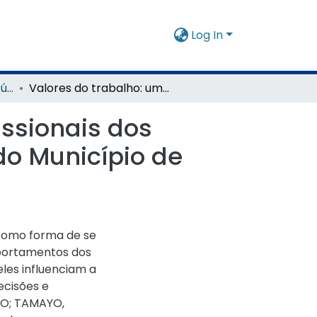
Log In
Mestrado em Gestão Pública e Sociedade
Valores do trabalho: um estudo entre os profissionais dos Centros de Referência da Assistência Social do Município de Varginha-MG
issionais dos
do Município de
 como forma de se
portamentos dos
eles influenciam a
cisões e
TO; TAMAYO,