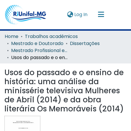
(current)
Log In
Navigate by
Home
Trabalhos acadêmicos
Mestrado e Doutorado
Dissertações
Instructions
Mestrado Profissional em História Ibérica
Usos do passado e o ensino de história: uma análise da minissérie televisiva Mulheres de Abril (2014) e da obra literária Os Memoráveis (2014)
About
Usos do passado e o ensino de
história: uma análise da
minissérie televisiva Mulheres
de Abril (2014) e da obra
literária Os Memoráveis (2014)