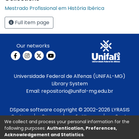
de fuentes historicas, la propuesta de Objeto de
Mestrado Profissional em História Ibérica
Aprendizaje en cuestión pretende ser una
herramienta para construir habilidades esenciales
Full item page
en la enseñanza de historia.
Our networks
Universidade Federal de Alfenas (UNIFAL-MG)
Library System
Email:
repositorio@unifal-mg.edu.br
DSpace software
copyright © 2002-2026
LYRASIS
Cookie
Privacy
End User
Send
We collect and process your personal information for the
settings
policy
Agreement
Feedback
following purposes:
Authentication, Preferences,
Acknowledgement and Statistics
.