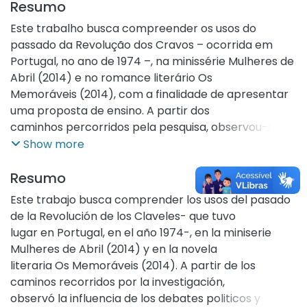
Resumo
Este trabalho busca compreender os usos do
passado da Revolução dos Cravos – ocorrida em
Portugal, no ano de 1974 –, na minissérie Mulheres de
Abril (2014) e no romance literário Os
Memoráveis (2014), com a finalidade de apresentar
uma proposta de ensino. A partir dos
caminhos percorridos pela pesquisa, observou-se a
influência dos debates políticos e
Show more
econômicos presentes na sociedade portuguesa
contemporânea. O objetivo principal da
Resumo
investigação foi, – a partir da análise das fontes
Este trabajo busca comprender los usos del pasado
históricas fílmica e literária – a criação de um
de la Revolución de los Claveles- que tuvo
Objeto de Aprendizagem voltado para o ensino de
lugar en Portugal, en el año 1974-, en la miniserie
história nas unidades de educação básica.
Mulheres de Abril (2014) y en la novela
Dessa forma, elaborou-se um material didático em
literaria Os Memoráveis (2014). A partir de los
formato de livro paradidático que, ao
caminos recorridos por la investigación,
discutir os usos do passado, estimula uma relação
observó la influencia de los debates politicos y