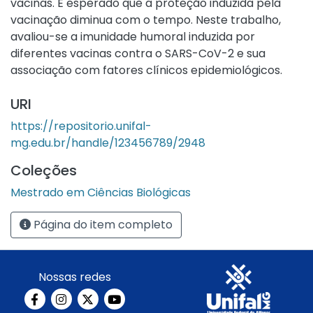
vacinas. É esperado que a proteção induzida pela
vacinação diminua com o tempo. Neste trabalho,
avaliou-se a imunidade humoral induzida por
diferentes vacinas contra o SARS-CoV-2 e sua
associação com fatores clínicos epidemiológicos.
Para avaliação da imunidade humoral foi realizado o
URI
teste de ELISA indireto, para detecção de anticorpos
contra as proteínas S e N do SARS-CoV-2 e
https://repositorio.unifal-
anticorpos neutralizantes por teste rápido
mg.edu.br/handle/123456789/2948
fluorescente presentes no soro coletado de 77
Coleções
participantes. Por meio de um questionário
estruturado, foram obtidas informações acerca da
Mestrado em Ciências Biológicas
idade, gênero, testagem, infecção prévia ao
momento da coleta, vacinação (tipo de vacina e
Página do item completo
regime vacinal) e efeitos adversos. Os resultados
mostraram que a média de idade dos participantes
foi de 41,62 anos +/- 11,701. Em relação ao gênero, 54
Nossas redes
(70,1%) eram mulheres. As plataformas de vacinas
utilizadas pelos 77 participantes foram vírus de