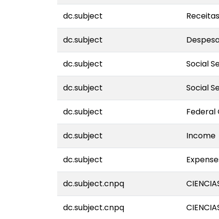
dc.subject
Receita
dc.subject
Despes
dc.subject
Social S
dc.subject
Social S
dc.subject
Federal 
dc.subject
Income
dc.subject
Expense
dc.subject.cnpq
CIENCIA
dc.subject.cnpq
CIENCIA