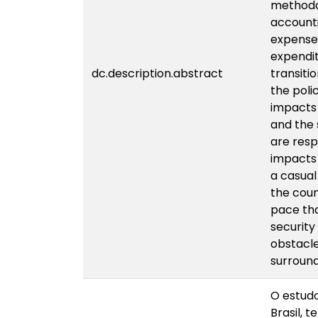
methodol
accounti
expenses
expendit
dc.description.abstract
transiti
the polic
impacts 
and the 
are resp
impacts 
a casual
the coun
pace tha
security
obstacle
surround
O estudo
Brasil, 