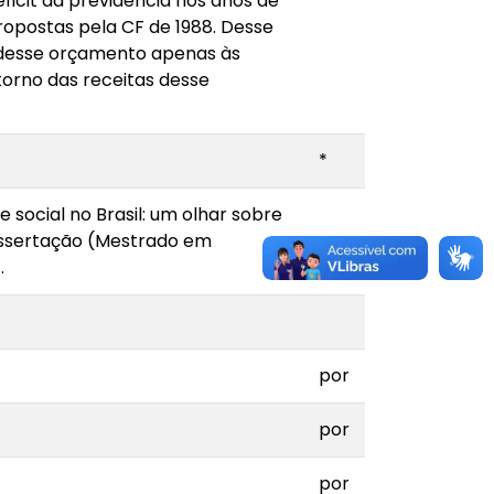
icit da previdência nos anos de
ropostas pela CF de 1988. Desse
s desse orçamento apenas às
torno das receitas desse
*
 social no Brasil: um olhar sobre
 Dissertação (Mestrado em
por
.
por
por
por