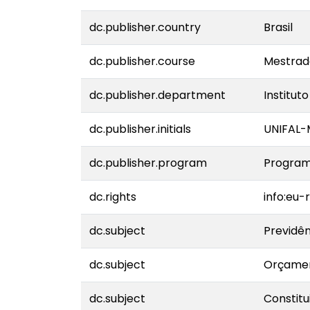
dc.publisher.country
Brasil
dc.publisher.course
Mestrad
dc.publisher.department
Institut
dc.publisher.initials
UNIFAL
dc.publisher.program
Program
dc.rights
info:eu
dc.subject
Previdên
dc.subject
Orçamen
dc.subject
Constitu