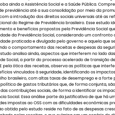
oba ainda a Assistência Social e a Saúde Pública. Comp
e previdência até a sua consolidação por meio da promu
 com a introdução dos direitos sociais universais até as 
cional do Regime de Previdência brasileiro. Esse estudo i
mento e benefícios propostos pela Previdência Social qu
idade da Previdência Social, considerando um confronto d
idade praticada e divulgada pelo governo e aquela que seg
ndo o comportamento das receitas e despesas da seguri
estudo analisa ainda, aspectos que interferem no lado 
de Social, a partir do processo acelerado de transição
 E pela ótica das receitas, observa as políticas que inte
fícios vinculados à seguridade, identificando os impacto
lho brasileiro, com altas taxas de desemprego e a forte
política de gastos tributários que, de forma conjunta, sã
das contribuições sociais, de forma a identificar os impa
cia Social. Essa análise parte da justificativa de que há 
ades impostas ao OSS com as dificuldades econômicas pre
o obtida pelo estudo reside no fato de as despesas cr