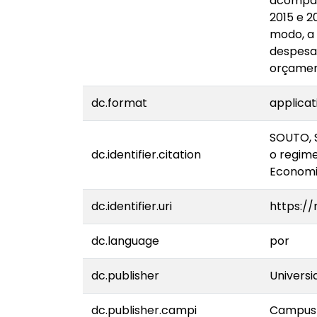
acompanh
2015 e 2
modo, a 
despesas
orçamen
dc.format
applicat
SOUTO, S
dc.identifier.citation
o regime
Economia
dc.identifier.uri
https://
dc.language
por
dc.publisher
Universi
dc.publisher.campi
Campus 