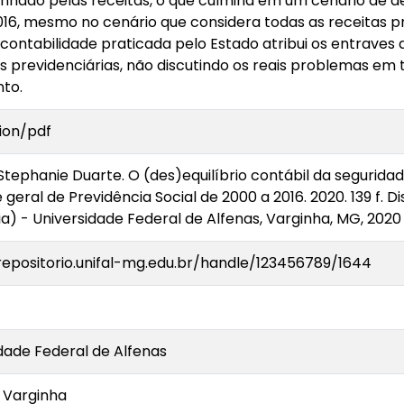
ado pelas receitas, o que culmina em um cenário de déf
016, mesmo no cenário que considera todas as receitas p
contabilidade praticada pelo Estado atribui os entrave
 previdenciárias, não discutindo os reais problemas em 
to.
ion/pdf
tephanie Duarte. O (des)equilíbrio contábil da seguridade
 geral de Previdência Social de 2000 a 2016. 2020. 139 f.
) - Universidade Federal de Alfenas, Varginha, MG, 2020 
repositorio.unifal-mg.edu.br/handle/123456789/1644
dade Federal de Alfenas
Varginha