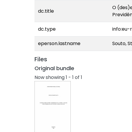
O (des)e
dc.title
Previdên
dc.type
info:eu
eperson.lastname
Souto, S
Files
Original bundle
Now showing
1 - 1 of 1