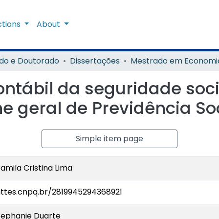
ctions
About
do e Doutorado
Dissertações
Mestrado em Economi
ontábil da seguridade soci
me geral de Previdência So
Simple item page
Pamila Cristina Lima
attes.cnpq.br/2819945294368921
tephanie Duarte