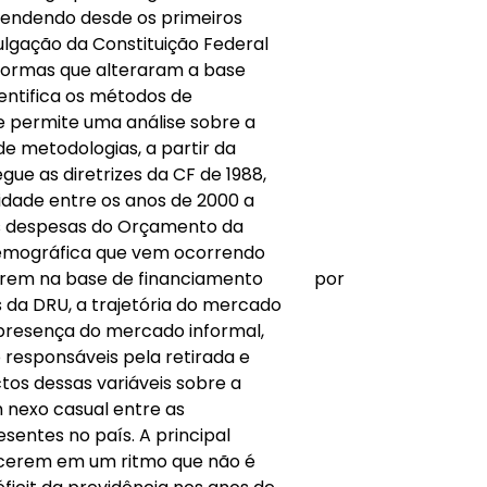
reendendo desde os primeiros
lgação da Constituição Federal
reformas que alteraram a base
dentifica os métodos de
e permite uma análise sobre a
e metodologias, a partir da
ue as diretrizes da CF de 1988,
dade entre os anos de 2000 a
das despesas do Orçamento da
 demográfica que vem ocorrendo
rferem na base de financiamento
por
s da DRU, a trajetória do mercado
 presença do mercado informal,
o responsáveis pela retirada e
ctos dessas variáveis sobre a
um nexo casual entre as
sentes no país. A principal
escerem em um ritmo que não é