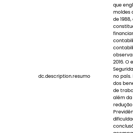
que engl
moldes d
de 1988,
constitu
financia
contabil
contabil
observa
2016. O 
Segurida
dc.description.resumo
no país.
dos bene
de traba
além da 
redução 
Previdên
dificuld
conclusã