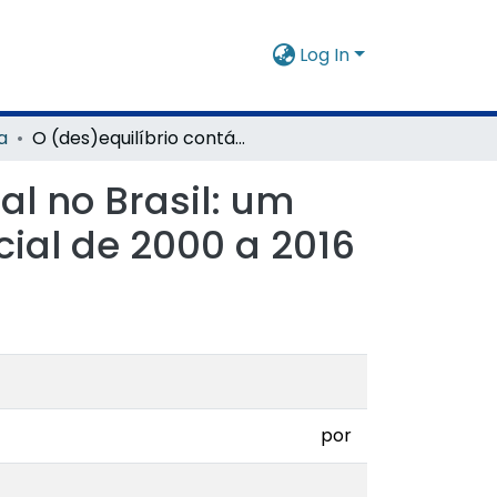
Log In
a
O (des)equilíbrio contábil da seguridade social no Brasil: um olhar sobre o regime geral de Previdência Social de 2000 a 2016
al no Brasil: um
cial de 2000 a 2016
por