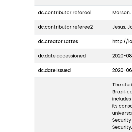
dc.contributor.referee1
Marson, 
dc.contributor.referee2
Jesus, J
dc.creator.Lattes
http://
dc.date.accessioned
2020-08-
dc.date.issued
2020-06
The stud
Brazil, c
includes
its cons
universal
Security
Security