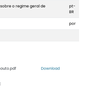
r sobre o regime geral de
pt-
BR
por
Souto.pdf
Download
t