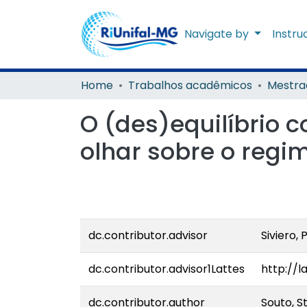
Navigate by
Instru
Home
Trabalhos acadêmicos
Mestra
O (des)equilíbrio c
olhar sobre o regi
dc.contributor.advisor
Siviero, 
dc.contributor.advisor1Lattes
http://l
dc.contributor.author
Souto, S