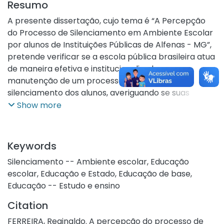
Resumo
A presente dissertação, cujo tema é “A Percepção
do Processo de Silenciamento em Ambiente Escolar
por alunos de Instituições Públicas de Alfenas - MG”,
pretende verificar se a escola pública brasileira atua
de maneira efetiva e institucionalizada para a
manutenção de um processo oficioso de
silenciamento dos alunos, averiguando se suas
práticas são dialógicas ou monológicas. Entende-se,
Show more
nesta dissertação, a democracia no seu sentido mais
amplo de direito à voz, ou seja, a manutenção de
uma dialogia real. O que nossa experiência como
Keywords
educador tem atestado, porém, é que, muitas vezes,
Silenciamento -- Ambiente escolar
,
Educação
os alunos são silenciados sob a alegação da
escolar
,
Educação e Estado
,
Educação de base
,
autoridade do professor ou da manutenção da
Educação -- Estudo e ensino
hierarquia escolar que, em seu exercício do poder
com amparo institucional, apenas estabelece
Citation
padrões que os alunos devem seguir, não havendo
FERREIRA, Reginaldo. A percepção do processo de