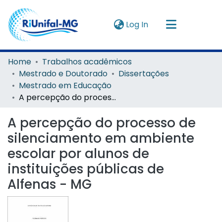
(current)
Log In
Navigate by
Home
Trabalhos acadêmicos
Mestrado e Doutorado
Dissertações
Instructions
Mestrado em Educação
A percepção do processo de silenciamento em ambiente escolar por alunos de instituições públicas de Alfenas - MG
About
A percepção do processo de
silenciamento em ambiente
escolar por alunos de
instituições públicas de
Alfenas - MG