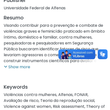
Publisher
Universidade Federal de Alfenas
Resumo
Visando contribuir para a prevenção e combate de
violências graves e feminicídio praticado em âmbito
íntimo, doméstico e familiar, contra mulheres,
pesquisadoras e pesquisadores em Segurança
Pública buscaram identificar fatores de risco que
levariam agressores a cometerem tais crimes e
construir instrumentos científicos para avaliar e
gerir esses riscos. Todavia, será mesmo possível
Show more
determinar o risco de violência física contra
mulheres a partir destes fatores? Diante desta
problemática, a presente pesquisa tem por objetivo
Keywords
analisar, a partir do aporte da Teoria da Reprodução
Violências contra mulheres
,
Alfenas
,
FONAR
,
Social (TRS), os fatores de risco para violência física
Avaliação de risco
,
Teoria da reprodução social
,
doméstica em um município mineiro (Alfenas-MG)
Violence against women
,
Risk assessment
,
Theory of
nos anos de 2021 e 2022. O estudo analisou 174