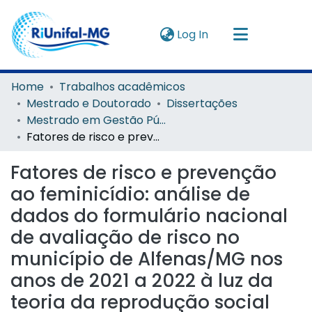
(current)
Log In
Navigate by
Home
Trabalhos acadêmicos
Mestrado e Doutorado
Dissertações
Instructions
Mestrado em Gestão Pública e Sociedade
Fatores de risco e prevenção ao feminicídio: análise de dados do formulário nacional de avaliação de risco no município de Alfenas/MG nos anos de 2021 a 2022 à luz da teoria da reprodução social
About
Fatores de risco e prevenção
ao feminicídio: análise de
dados do formulário nacional
de avaliação de risco no
município de Alfenas/MG nos
anos de 2021 a 2022 à luz da
teoria da reprodução social