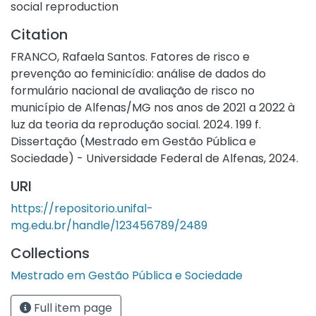
social reproduction
Boletins de Ocorrência e 90 Formulários de Avaliação
de Risco (FONAR) neles contidos envolvendo
Citation
violência física (lesão corporal e tentativa de
FRANCO, Rafaela Santos. Fatores de risco e
feminicídio) praticada contra mulheres no contexto
prevenção ao feminicídio: análise de dados do
doméstico e familiar, bem como a gestão realizada
formulário nacional de avaliação de risco no
pela Delegacia Especializada de Atendimento à
município de Alfenas/MG nos anos de 2021 a 2022 à
Mulher. A partir de tratamento estatístico via
luz da teoria da reprodução social. 2024. 199 f.
estatística descritiva e tabulação cruzada de dados,
Dissertação (Mestrado em Gestão Pública e
os dados foram analisados a partir do referencial da
Sociedade) - Universidade Federal de Alfenas, 2024.
TRS. Cruzando as variáveis idade, identidade
étnica/racial e escolaridade, o grupo de mulheres
URI
que apresentou maior frequência de casos violência
https://repositorio.unifal-
física foi o de mulheres entre 25 a 34 anos de idade,
mg.edu.br/handle/123456789/2489
brancas e que cursaram até o ensino médio
completo. Os agressores são, principalmente,
Collections
homens com idade entre 15 e 33 anos, em sua
Mestrado em Gestão Pública e Sociedade
maioria parceiros íntimos das vítimas. Em 27,8%
(n=90) dos casos, a mulher afirmou já ter registrado
Full item page
boletim de ocorrência ou ter medida protetiva