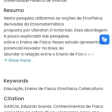
Universidade Federal de Alfenas
Resumo
Nesta pesquisa, utilizamos as noções de Etnofísica,
derivadas da Etnomatemática
proposta por Ubiratan D’Ambrósio. Essa abordagem
é pouco explorada nas pesquisas
sobre o Ensino de Física. Nosso estudo apresenta um
potencial inovador na área, ao
abordar a relação entre o Ensino de Física e a
cafeicultura. A escolha desse setor se
Show more
justifica pela importância cultural, social e
econômica que ele possui para milhares de
famílias em Alfenas-MG e nas cidades vizinhas, onde
Keywords
a pesquisa foi conduzida. O
Educação
,
Ensino de Física
,
Etnofísica
,
Cafeicultura
problema de pesquisa pode ser descrito da seguinte
forma: Como o mundo do
Citation
trabalho (setor cafeeiro) pode impactar o Ensino de
GARCIA, Eduardo Soares. Conhecimentos de Física
Física, visando superar os