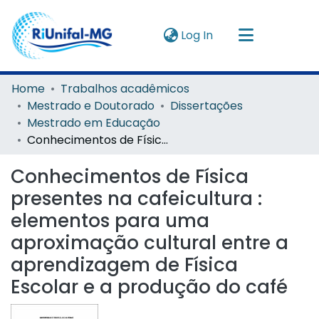
(current)
Log In
Navigate by
Home
Trabalhos acadêmicos
Mestrado e Doutorado
Dissertações
Instructions
Mestrado em Educação
Conhecimentos de Física presentes na cafeicultura : elementos para uma aproximação cultural entre a aprendizagem de Física Escolar e a produção do café
About
Conhecimentos de Física
presentes na cafeicultura :
elementos para uma
aproximação cultural entre a
aprendizagem de Física
Escolar e a produção do café